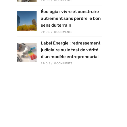
9 MOIS
/
0 COMMENTS
Écologia : vivre et construire
autrement sans perdre le bon
sens du terrain
9 MOIS
/
0 COMMENTS
Label Énergie : redressement
judiciaire ou le test de vérité
d’un modèle entrepreneurial
9 MOIS
/
0 COMMENTS