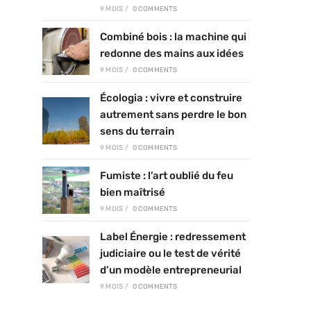
9 MOIS
/
0 COMMENTS
Combiné bois : la machine qui
redonne des mains aux idées
9 MOIS
/
0 COMMENTS
Écologia : vivre et construire
autrement sans perdre le bon
sens du terrain
9 MOIS
/
0 COMMENTS
Fumiste : l’art oublié du feu
bien maîtrisé
9 MOIS
/
0 COMMENTS
Label Énergie : redressement
judiciaire ou le test de vérité
d’un modèle entrepreneurial
9 MOIS
/
0 COMMENTS